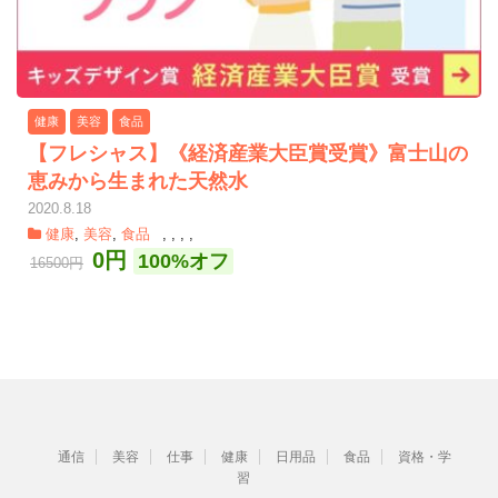
健康
美容
食品
【フレシャス】《経済産業大臣賞受賞》富士山の
恵みから生まれた天然水
2020.8.18
健康
,
美容
,
食品
,
,
,
,
0円
100%オフ
16500円
通信
美容
仕事
健康
日用品
食品
資格・学
習