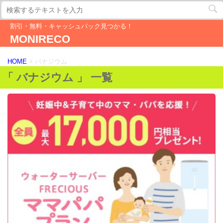
割引・無料・キャッシュバック見つかる！
MONIRECO
HOME
>
バナジウム
「 バナジウム 」 一覧