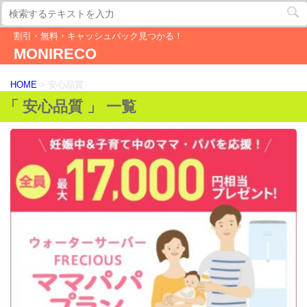
割引・無料・キャッシュバック見つかる！
MONIRECO
HOME
>
安心品質
「 安心品質 」 一覧