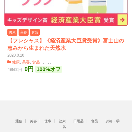
健康
美容
食品
【フレシャス】《経済産業大臣賞受賞》富士山の
恵みから生まれた天然水
2020.8.18
健康
,
美容
,
食品
,
,
,
,
0円
100%オフ
16500円
通信
美容
仕事
健康
日用品
食品
資格・学
習