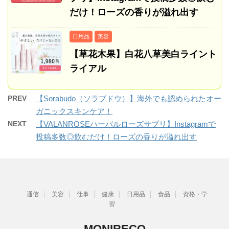
だけ！ローズの香りが溢れ出す
日用品
美容
【草花木果】白花八草美白ライント
ライアル
PREV
【Sorabudo（ソラブドウ）】海外でも認められたオー
ガニックスキンケア！
NEXT
【VALANROSEハーバルローズサプリ】Instagramで
投稿多数◎飲むだけ！ローズの香りが溢れ出す
通信
美容
仕事
健康
日用品
食品
資格・学
習
MONIRECO