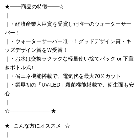
★───商品の特徴───☆
｜
｜・経済産業大臣賞を受賞した唯一のウォーターサー
バー！
｜・ウォーターサーバー唯一！グッドデザイン賞・キ
ッズデザイン賞をＷ受賞！
｜・お水は交換ラクラクな軽量使い捨てパック or 下置
きボトル式♪
｜・省エネ機能搭載で、電気代を最大70％カット
｜・業界初の「UV-LED」殺菌機能搭載で、衛生面も安
心
｜
☆───────────★
★─こんな方にオススメ─☆
｜