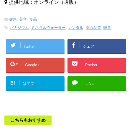
提供地域：オンライン（通販）
-
健康
,
美容
,
食品
-
バナジウム
,
ミネラルウォーター
,
レンタル
,
安心品質
,
軽量
Twitter
シェア
Google+
Pocket
B!
はてブ
LINE
こちらもおすすめ