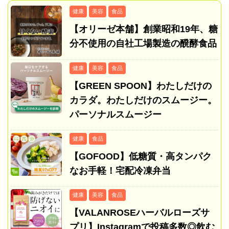
健康
美容
食品
【オリーゼ本舗】創業昭和19年、糖
分不使用の自社工場製造の醗酵食品
健康
美容
食品
【GREEN SPOON】わたしだけの
カラダ。わたしだけのスムージー。
パーソナルスムージー
健康
食品
【GOFOOD】低糖質・高タンパク
なお手軽！宅配冷凍弁当
健康
美容
食品
【VALANROSEハーバルローズサ
プリ】Instagramで投稿多数◎飲む