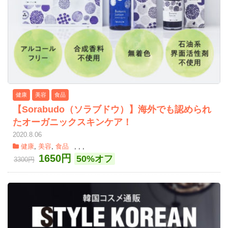
健康
美容
食品
【Sorabudo（ソラブドウ）】海外でも認められ
たオーガニックスキンケア！
2020.8.06
健康
,
美容
,
食品
,
,
,
1650円
50%オフ
3300円