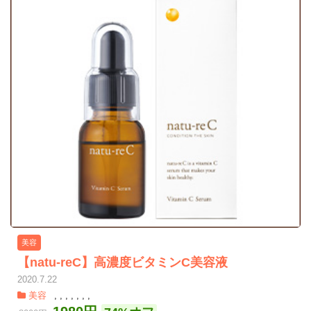
美容
【natu-reC】高濃度ビタミンC美容液
2020.7.22
美容
,
,
,
,
,
,
,