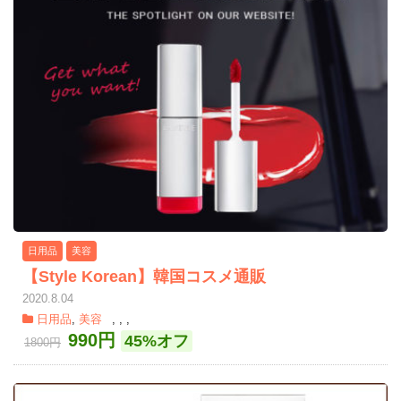
日用品
美容
【Style Korean】韓国コスメ通販
2020.8.04
日用品
,
美容
,
,
,
990円
45%オフ
1800円