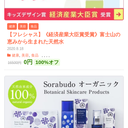
健康
美容
食品
【フレシャス】《経済産業大臣賞受賞》富士山の
恵みから生まれた天然水
2020.8.18
健康
,
美容
,
食品
,
,
,
,
0円
100%オフ
16500円