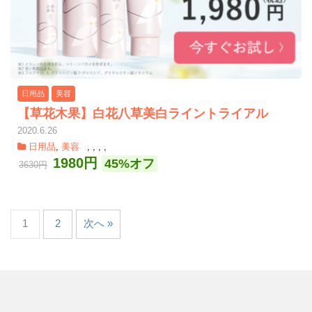
日用品
美容
【草花木果】白花八草美白ライントライアル
2020.6.26
日用品
,
美容
,
,
,
,
1980円
45%オフ
3630円
1
2
次へ »