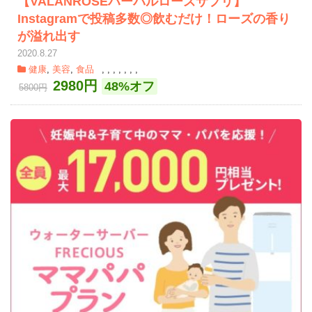
【VALANROSEハーバルローズサプリ】
Instagramで投稿多数◎飲むだけ！ローズの香り
が溢れ出す
2020.8.27
健康
,
美容
,
食品
,
,
,
,
,
,
,
2980円
48%オフ
5800円